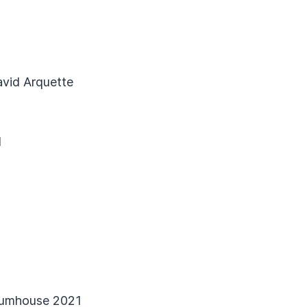
avid Arquette
d
lumhouse 2021