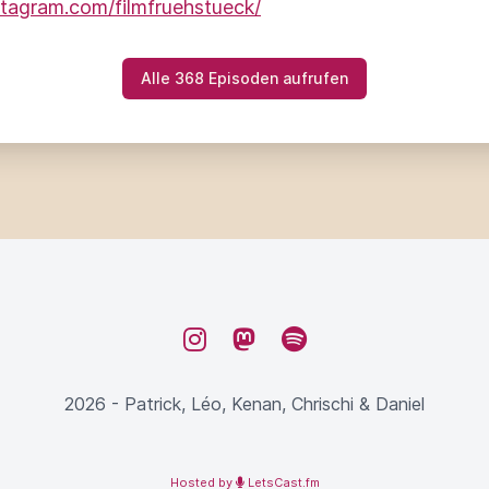
stagram.com/filmfruehstueck/
Alle 368 Episoden aufrufen
Instagram
Mastodon
Spotify
2026 - Patrick, Léo, Kenan, Chrischi & Daniel
Hosted by
LetsCast.fm